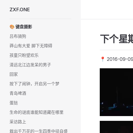
ZXF.ONE
Skip to content
Sidebar Navigation
🎨 键盘摄影
下个星
吕布骑狗
莽山有大爱 脚下无障碍
孩童只盼望欢乐
📍 2016-09-09
清远北江边发呆的男子
回家
按下了闹钟，开启另一个梦
青岛啤酒
蛋挞
生命的谜底谁能知道藏在哪里
采访路上
栽出千万花的一生四季中径自盛