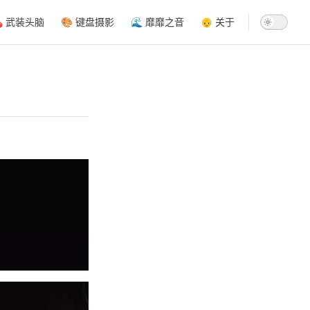
ion
 武装头脑
🎨 键盘摄影
🌊 靡靡之音
👴 关于