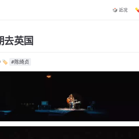
Main Navigat
🎲 近况

期去英国
 🏷️
#陈绮贞