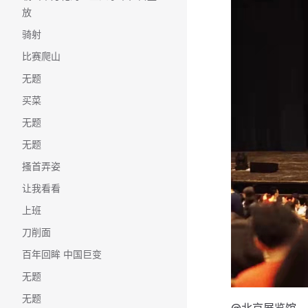
放
骑射
比赛爬山
无题
买菜
无题
无题
搔首弄姿
让我看看
上班
刀削面
百年回眸 中国巨变
无题
无题