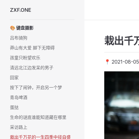
ZXF.ONE
Skip to content
Sidebar Navigation
🎨 键盘摄影
栽出千
吕布骑狗
莽山有大爱 脚下无障碍
孩童只盼望欢乐
📍 2021-08-05
清远北江边发呆的男子
回家
按下了闹钟，开启另一个梦
青岛啤酒
蛋挞
生命的谜底谁能知道藏在哪里
采访路上
栽出千万花的一生四季中径自盛