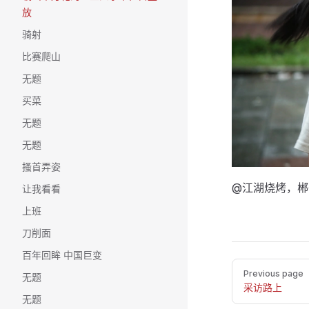
放
骑射
比赛爬山
无题
买菜
无题
无题
搔首弄姿
@江湖烧烤，郴
让我看看
上班
刀削面
百年回眸 中国巨变
Pager
Previous page
无题
采访路上
无题