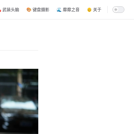
ion
 武装头脑
🎨 键盘摄影
🌊 靡靡之音
👴 关于