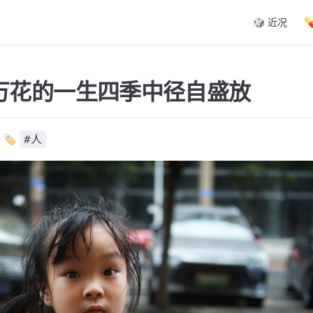
Main Navigat
🎲 近况

万花的一生四季中径自盛放
 🏷️
#人