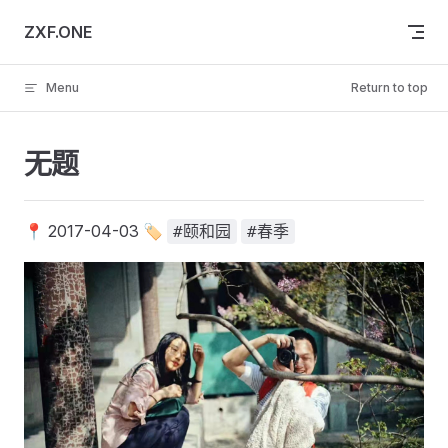
Skip to content
ZXF.ONE
Menu
Return to top
无题
📍 2017-04-03 🏷️
#颐和园
#春季